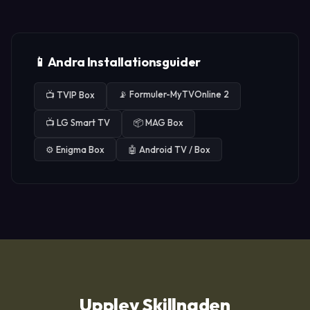
📱 Andra Installationsguider
📡
Formuler-MyTVOnline 2
📺
TVIP Box
📺
LG Smart TV
📦
MAG Box
⚙️
Enigma Box
🤖
Android TV / Box
Upplev Skillnaden