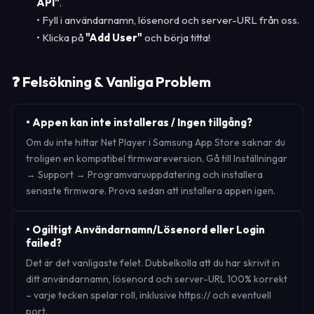
API"
.
• Fyll i användarnamn, lösenord och server-URL från oss.
• Klicka på
"Add User"
och börja titta!
❓ Felsökning & Vanliga Problem
•
Appen kan inte installeras / Ingen tillgång?
Om du inte hittar Net Player i Samsung App Store saknar du
troligen en kompatibel firmwareversion. Gå till Inställningar
→ Support → Programvaruuppdatering och installera
senaste firmware. Prova sedan att installera appen igen.
•
Ogiltigt Användarnamn/Lösenord eller Login
failed?
Det är det vanligaste felet. Dubbelkolla att du har skrivit in
ditt användarnamn, lösenord och server-URL 100% korrekt
– varje tecken spelar roll, inklusive https:// och eventuell
port.