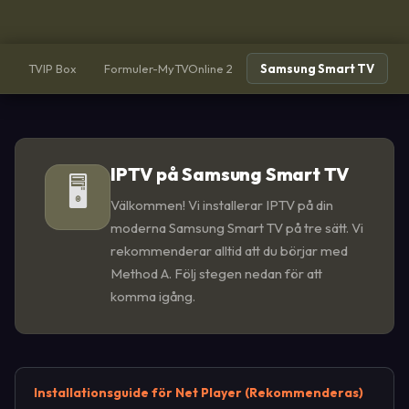
TVIP Box
Formuler-MyTVOnline 2
Samsung Smart TV
L
IPTV på Samsung Smart TV
🖥️
Välkommen! Vi installerar IPTV på din
moderna Samsung Smart TV på tre sätt. Vi
rekommenderar alltid att du börjar med
Method A. Följ stegen nedan för att
komma igång.
Installationsguide för Net Player (Rekommenderas)