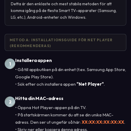
Detta är den enklaste och mest stabila metoden för att
komma igång på de flesta Smart TV-apparater (Samsung,
LG, etc.), Android-enheter och Windows.
METOD A: INSTALLATIONSGUIDE FÖR NET PLAYER
(REKOMMENDERAS)
Installera appen
1
• Gå till appbutiken på din enhet (t.ex. Samsung App Store,
Google Play Store).
• Sök efter och installera appen
"Net Player"
.
Hitta din MAC-adress
2
• Öppna Hot Player-appen på din TV.
• På startskärmen kommer du att se din unika MAC-
adress. Den ser ut ungefär så här:
XX:XX:XX:XX:XX:XX
.
• Skriv ner eller kopiera denna adress.