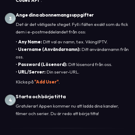
Codes API"
.
Ange dina abonnemangsuppgifter
3
Det är det viktigaste steget. Fyll i fälten exakt som du fick
dem i e-postmeddelandet från oss:
•
Any Name:
Ditt val av namn, t.ex. VikingIPTV.
•
Username (Användarnamn):
Ditt användarnamn från
oss.
•
Password (Lösenord):
Ditt lösenord från oss.
•
URL/Server:
Din server-URL.
Klicka på
"Add User"
.
Starta och börja titta
4
Gratulerar! Appen kommer nu att ladda dina kanaler,
filmer och serier. Du är redo att börja titta!