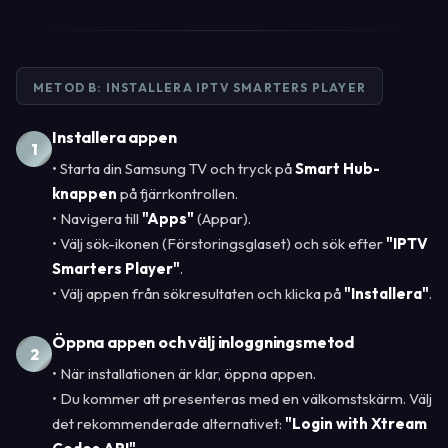
METOD B: INSTALLERA IPTV SMARTERS PLAYER
Installera appen
1
• Starta din Samsung TV och tryck på
Smart Hub-
knappen
på fjärrkontrollen.
• Navigera till
"Apps"
(Appar).
• Välj sök-ikonen (Förstoringsglaset) och sök efter
"IPTV
Smarters Player"
.
• Välj appen från sökresultaten och klicka på
"Installera"
.
Öppna appen och välj inloggningsmetod
2
• När installationen är klar, öppna appen.
• Du kommer att presenteras med en välkomstskärm. Välj
det rekommenderade alternativet:
"Login with Xtream