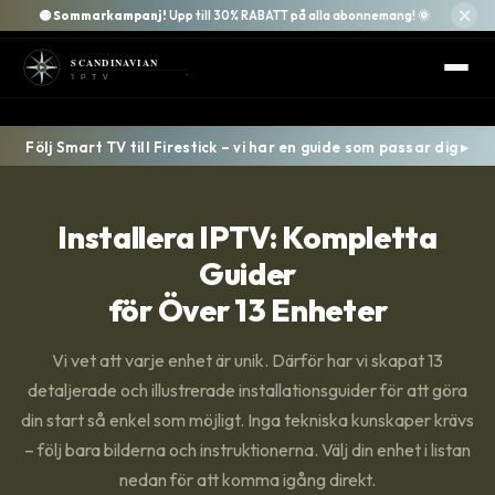
✕
🟡
Sommarkampanj!
Upp till 30% RABATT på alla abonnemang! 🌞
Följ Smart TV till Firestick – vi har en guide som passar dig ▸
Installera IPTV: Kompletta
Guider
för Över 13 Enheter
Vi vet att varje enhet är unik. Därför har vi skapat 13
detaljerade och illustrerade installationsguider för att göra
din start så enkel som möjligt. Inga tekniska kunskaper krävs
– följ bara bilderna och instruktionerna. Välj din enhet i listan
nedan för att komma igång direkt.