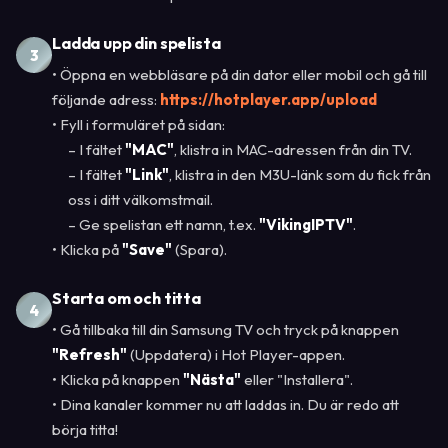
Ladda upp din spelista
3
• Öppna en webbläsare på din dator eller mobil och gå till
följande adress:
https://hotplayer.app/upload
• Fyll i formuläret på sidan:
– I fältet
"MAC"
, klistra in MAC-adressen från din TV.
– I fältet
"Link"
, klistra in den M3U-länk som du fick från
oss i ditt välkomstmail.
– Ge spelistan ett namn, t.ex.
"VikingIPTV"
.
• Klicka på
"Save"
(Spara).
Starta om och titta
4
• Gå tillbaka till din Samsung TV och tryck på knappen
"Refresh"
(Uppdatera) i Hot Player-appen.
• Klicka på knappen
"Nästa"
eller "Installera".
• Dina kanaler kommer nu att laddas in. Du är redo att
börja titta!