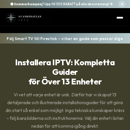
✕
🟡
Sommarkampanj!
Upp till 30% RABATT på alla abonnemang! 🌞
Följ Smart TV till Firestick – vi har en guide som passar dig ▸
Installera IPTV: Kompletta
Guider
för Över 13 Enheter
Vi vet att varje enhet är unik. Därför har vi skapat 13
detaljerade och illustrerade installationsguider för att göra
din start så enkel som möjligt. Inga tekniska kunskaper krävs
– följ bara bilderna och instruktionerna. Välj din enhet i listan
nedan för att komma igång direkt.