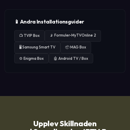
📱 Andra Installationsguider
📡
Formuler-MyTVOnline 2
📺
TVIP Box
🖥️
Samsung Smart TV
📦
MAG Box
⚙️
Enigma Box
🤖
Android TV / Box
Upplev Skillnaden