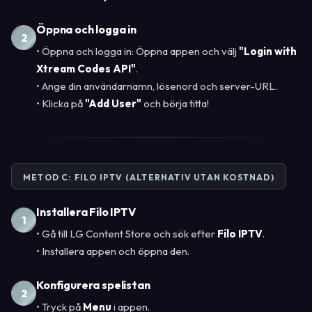
Öppna och logga in
2
• Öppna och logga in: Öppna appen och välj
"Login with
Xtream Codes API"
.
• Ange din användarnamn, lösenord och server-URL.
• Klicka på
"Add User"
och börja titta!
METOD C: FILO IPTV (ALTERNATIV UTAN KOSTNAD)
Installera Filo IPTV
1
• Gå till LG Content Store och sök efter
Filo IPTV
.
• Installera appen och öppna den.
Konfigurera spelistan
2
• Tryck på
Menu
i appen.