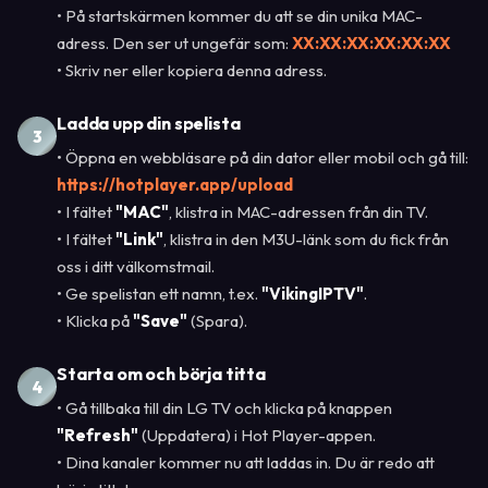
• På startskärmen kommer du att se din unika MAC-
adress. Den ser ut ungefär som:
XX:XX:XX:XX:XX:XX
• Skriv ner eller kopiera denna adress.
Ladda upp din spelista
3
• Öppna en webbläsare på din dator eller mobil och gå till:
https://hotplayer.app/upload
• I fältet
"MAC"
, klistra in MAC-adressen från din TV.
• I fältet
"Link"
, klistra in den M3U-länk som du fick från
oss i ditt välkomstmail.
• Ge spelistan ett namn, t.ex.
"VikingIPTV"
.
• Klicka på
"Save"
(Spara).
Starta om och börja titta
4
• Gå tillbaka till din LG TV och klicka på knappen
"Refresh"
(Uppdatera) i Hot Player-appen.
• Dina kanaler kommer nu att laddas in. Du är redo att