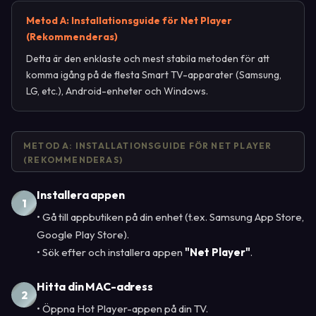
Metod A: Installationsguide för Net Player
(Rekommenderas)
Detta är den enklaste och mest stabila metoden för att
komma igång på de flesta Smart TV-apparater (Samsung,
LG, etc.), Android-enheter och Windows.
METOD A: INSTALLATIONSGUIDE FÖR NET PLAYER
(REKOMMENDERAS)
Installera appen
1
• Gå till appbutiken på din enhet (t.ex. Samsung App Store,
Google Play Store).
• Sök efter och installera appen
"Net Player"
.
Hitta din MAC-adress
2
• Öppna Hot Player-appen på din TV.