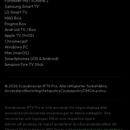
Formuler-MyTVOnline 2
Samsung Smart TV
LG Smart TV
MAG Box
Enigma Box
Android TV / Box
Apple TV (tvOS)
Chromecast
Windows PC
Mac (macOS)
Smartphones (iOS & Android)
Amazon Fire TV Stick
© 2026 Scandinavian IPTV Pro. Alla rättigheter förbehållna.
Användarvillkor
Integritetspolicy
Cookiepolicy
DMCA-policy
Scandinavian IPTV Pro är inte ansvarigt för några olagliga eller
omoraliska/olicensierade användningar av denna webbplats. Alla
varumärken och logotyper tillhör sina respektive ägare.
Genom att använda vår tjänst accepterar du våra användarvillkor. All
åtkomst till Scandinavian IPTV Pro är auktoriserad och laglig användning