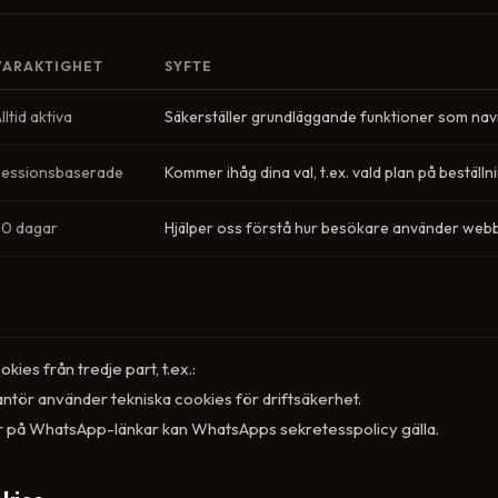
VARAKTIGHET
SYFTE
lltid aktiva
Säkerställer grundläggande funktioner som nav
Sessionsbaserade
Kommer ihåg dina val, t.ex. vald plan på beställn
30 dagar
Hjälper oss förstå hur besökare använder web
ies från tredje part, t.ex.:
ntör använder tekniska cookies för driftsäkerhet.
ar på WhatsApp-länkar kan WhatsApps sekretesspolicy gälla.