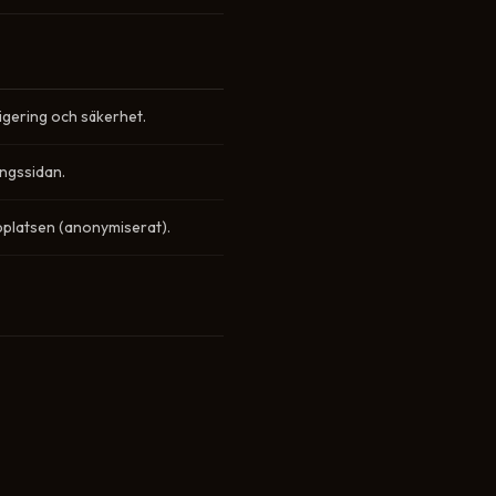
igering och säkerhet.
ingssidan.
bplatsen (anonymiserat).