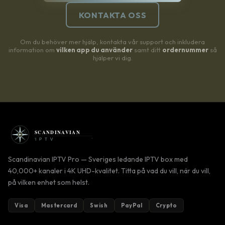
KONTAKTA OSS
Om du behöver mer hjälp, kontakta vår support och inkludera
information om
vilken app du använder
samt ditt
ordernummer
så
hjälper vi dig.
Scandinavian IPTV Pro — Sveriges ledande IPTV box med
40,000+ kanaler i 4K UHD-kvalitet. Titta på vad du vill, när du vill,
på vilken enhet som helst.
Visa
Mastercard
Swish
PayPal
Crypto