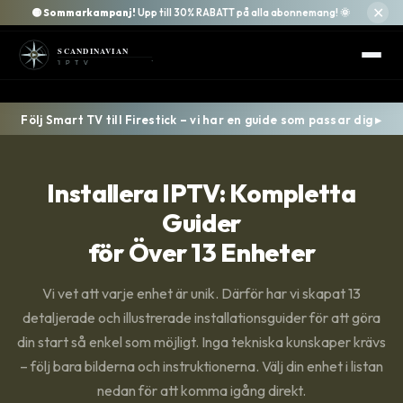
✕
🟡
Sommarkampanj!
Upp till 30% RABATT på alla abonnemang! 🌞
Följ Smart TV till Firestick – vi har en guide som passar dig ▸
Installera IPTV: Kompletta
Guider
för Över 13 Enheter
Vi vet att varje enhet är unik. Därför har vi skapat 13
detaljerade och illustrerade installationsguider för att göra
din start så enkel som möjligt. Inga tekniska kunskaper krävs
– följ bara bilderna och instruktionerna. Välj din enhet i listan
nedan för att komma igång direkt.