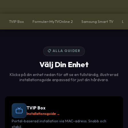
TVIP Box
Formuler-MyTVOnline 2
Samsung Smart TV
LG 
📋 ALLA GUIDER
Välj Din Enhet
Klicka på din enhet nedan för att se en fullständig, illustrerad
installationsguide anpassad för just din hårdvara.
TVIP Box
Installationsguide →
Portal-baserad installation via MAC-adress. Snabb och
stabil.